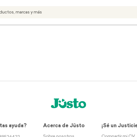
tas ayuda?
Acerca de Jüsto
¡Sé un Justici
Sobre nosotros
Compartir mi CV