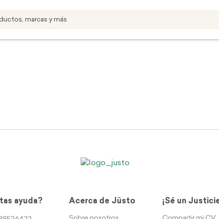
tas ayuda?
Acerca de Jüsto
¡Sé un Justici
Sobre nosotros
Compartir mi CV