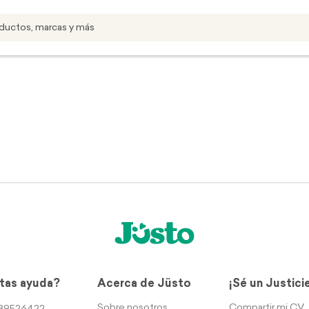
tas ayuda?
Acerca de Jüsto
¡Sé un Justici
Sobre nosotros
Compartir mi CV