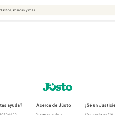
tas ayuda?
Acerca de Jüsto
¡Sé un Justici
Sobre nosotros
Compartir mi CV