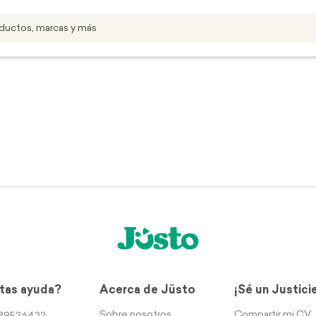
tas ayuda?
Acerca de Jüsto
¡Sé un Justici
Sobre nosotros
Compartir mi CV