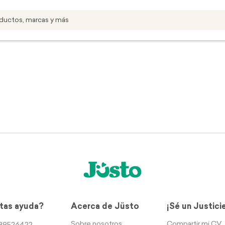
tas ayuda?
Acerca de Jüsto
¡Sé un Justici
Sobre nosotros
Compartir mi CV