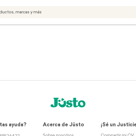
tas ayuda?
Acerca de Jüsto
¡Sé un Justici
Sobre nosotros
Compartir mi CV