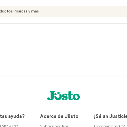
tas ayuda?
Acerca de Jüsto
¡Sé un Justici
Sobre nosotros
Compartir mi CV