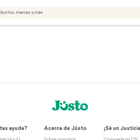
tas ayuda?
Acerca de Jüsto
¡Sé un Justici
Sobre nosotros
Compartir mi CV