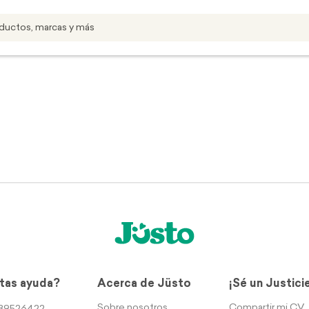
tas ayuda?
Acerca de Jüsto
¡Sé un Justici
Sobre nosotros
Compartir mi CV