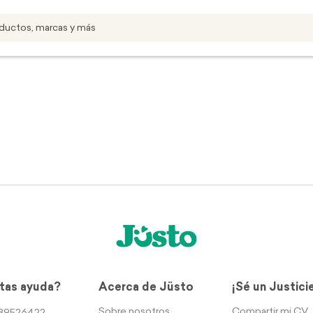
tas ayuda?
Acerca de Jüsto
¡Sé un Justici
Sobre nosotros
Compartir mi CV