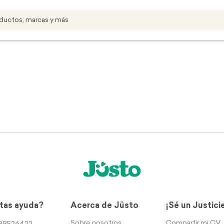
tas ayuda?
Acerca de Jüsto
¡Sé un Justici
Sobre nosotros
Compartir mi CV