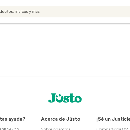
tas ayuda?
Acerca de Jüsto
¡Sé un Justici
Sobre nosotros
Compartir mi CV