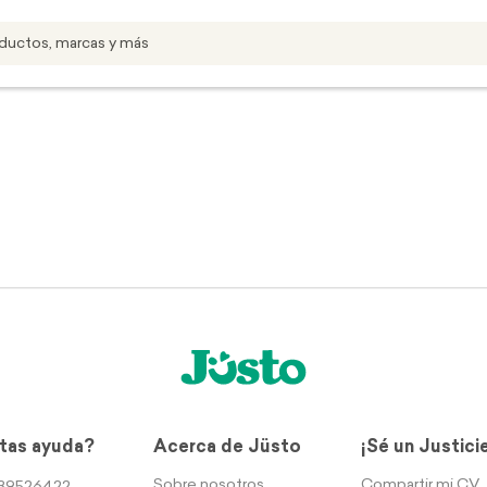
tas ayuda?
Acerca de Jüsto
¡Sé un Justici
Sobre nosotros
Compartir mi CV