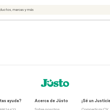
tas ayuda?
Acerca de Jüsto
¡Sé un Justici
Sobre nosotros
Compartir mi CV