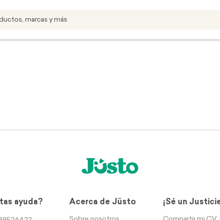
tas ayuda?
Acerca de Jüsto
¡Sé un Justici
Sobre nosotros
Compartir mi CV