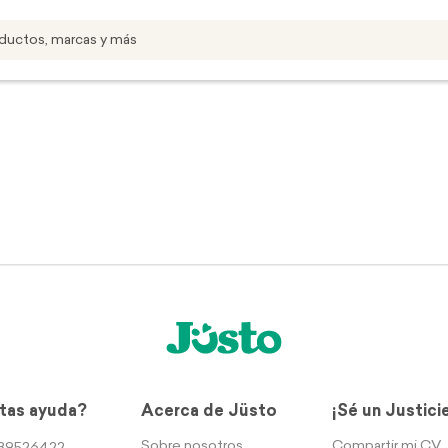
tas ayuda?
Acerca de Jüsto
¡Sé un Justici
Sobre nosotros
Compartir mi CV