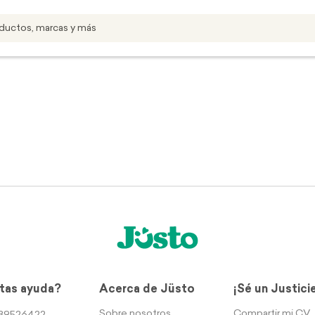
tas ayuda?
Acerca de Jüsto
¡Sé un Justici
Sobre nosotros
Compartir mi CV