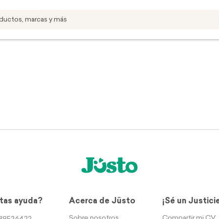
tas ayuda?
Acerca de Jüsto
¡Sé un Justici
Sobre nosotros
Compartir mi CV