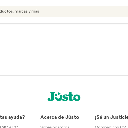
tas ayuda?
Acerca de Jüsto
¡Sé un Justici
Sobre nosotros
Compartir mi CV