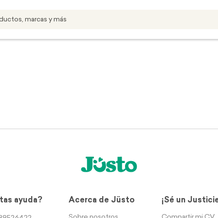
tas ayuda?
Acerca de Jüsto
¡Sé un Justici
Sobre nosotros
Compartir mi CV