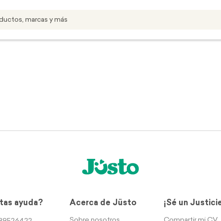
tas ayuda?
Acerca de Jüsto
¡Sé un Justici
Sobre nosotros
Compartir mi CV