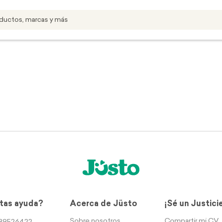
tas ayuda?
Acerca de Jüsto
¡Sé un Justici
Sobre nosotros
Compartir mi CV