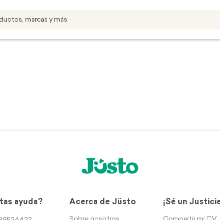
tas ayuda?
Acerca de Jüsto
¡Sé un Justici
Sobre nosotros
Compartir mi CV