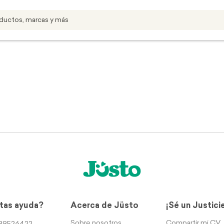
tas ayuda?
Acerca de Jüsto
¡Sé un Justici
Sobre nosotros
Compartir mi CV