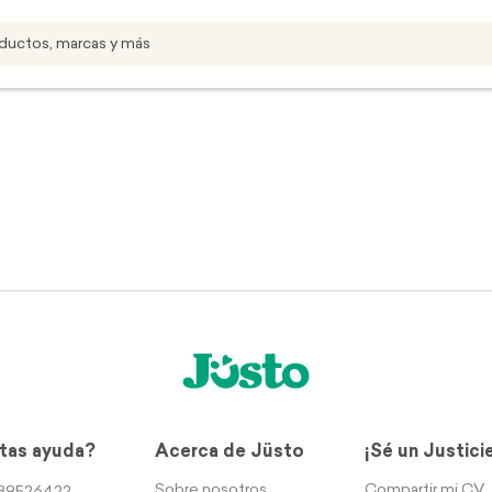
tas ayuda?
Acerca de Jüsto
¡Sé un Justici
Sobre nosotros
Compartir mi CV