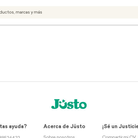
tas ayuda?
Acerca de Jüsto
¡Sé un Justici
Sobre nosotros
Compartir mi CV