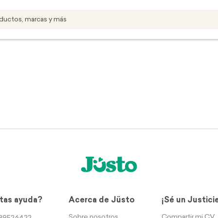
tas ayuda?
Acerca de Jüsto
¡Sé un Justici
Sobre nosotros
Compartir mi CV