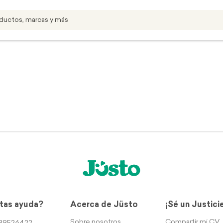
tas ayuda?
Acerca de Jüsto
¡Sé un Justici
Sobre nosotros
Compartir mi CV