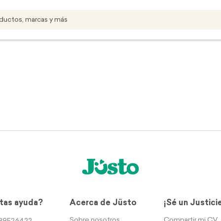
tas ayuda?
Acerca de Jüsto
¡Sé un Justici
Sobre nosotros
Compartir mi CV