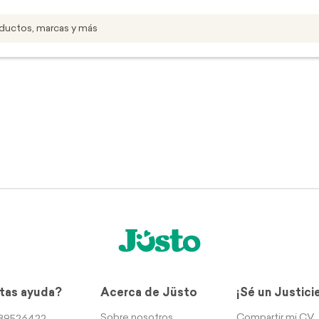
tas ayuda?
Acerca de Jüsto
¡Sé un Justici
Sobre nosotros
Compartir mi CV