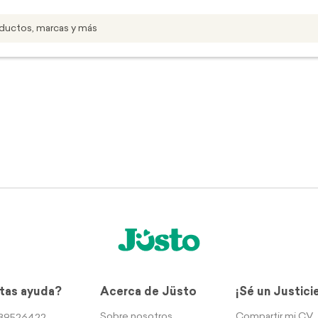
tas ayuda?
Acerca de Jüsto
¡Sé un Justici
Sobre nosotros
Compartir mi CV