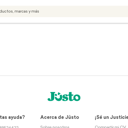
tas ayuda?
Acerca de Jüsto
¡Sé un Justici
Sobre nosotros
Compartir mi CV