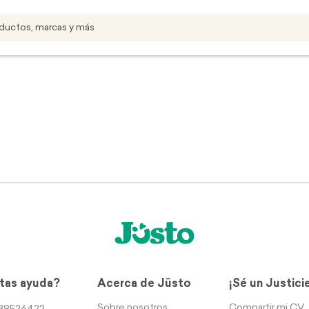
tas ayuda?
Acerca de Jüsto
¡Sé un Justici
Sobre nosotros
Compartir mi CV