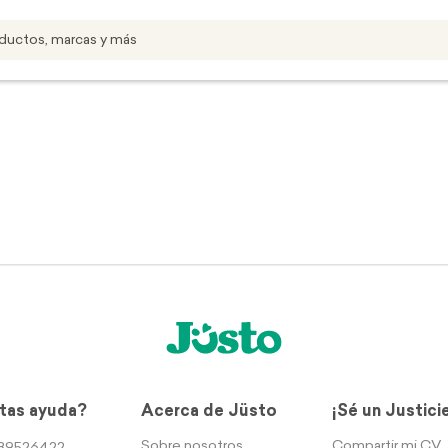
tas ayuda?
Acerca de Jüsto
¡Sé un Justici
Sobre nosotros
Compartir mi CV