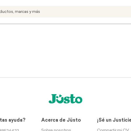
tas ayuda?
Acerca de Jüsto
¡Sé un Justici
Sobre nosotros
Compartir mi CV