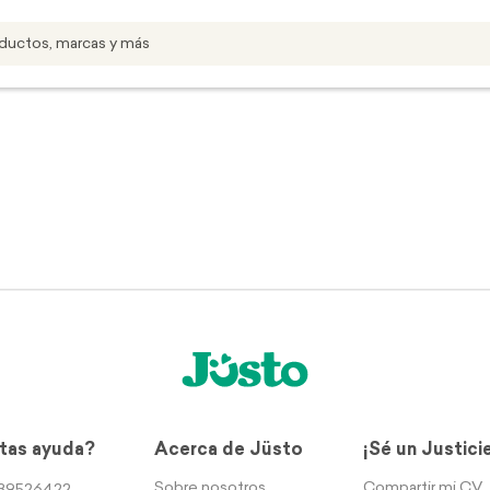
tas ayuda?
Acerca de Jüsto
¡Sé un Justici
Sobre nosotros
Compartir mi CV