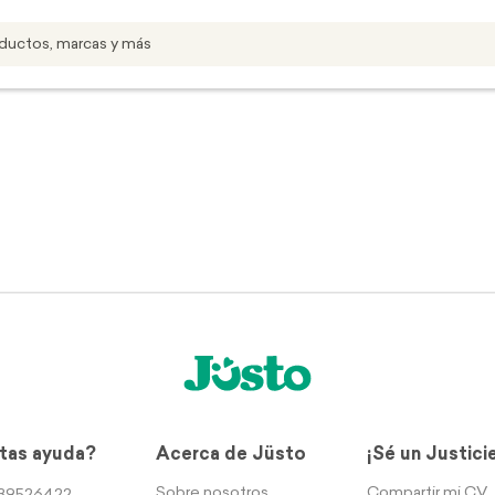
tas ayuda?
Acerca de Jüsto
¡Sé un Justici
Sobre nosotros
Compartir mi CV