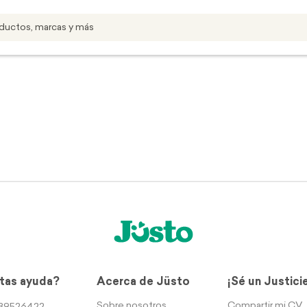
tas ayuda?
Acerca de Jüsto
¡Sé un Justici
Sobre nosotros
Compartir mi CV