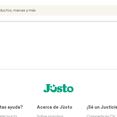
tas ayuda?
Acerca de Jüsto
¡Sé un Justici
Sobre nosotros
Compartir mi CV