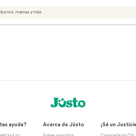
tas ayuda?
Acerca de Jüsto
¡Sé un Justici
Sobre nosotros
Compartir mi CV