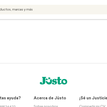
tas ayuda?
Acerca de Jüsto
¡Sé un Justici
Sobre nosotros
Compartir mi CV