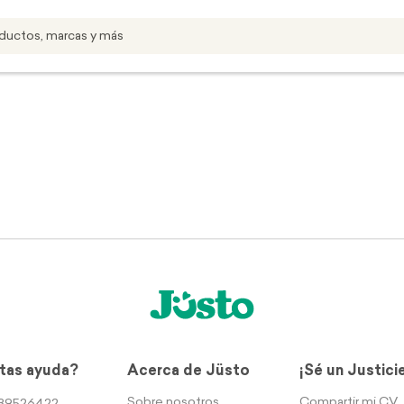
tas ayuda?
Acerca de Jüsto
¡Sé un Justici
Sobre nosotros
Compartir mi CV