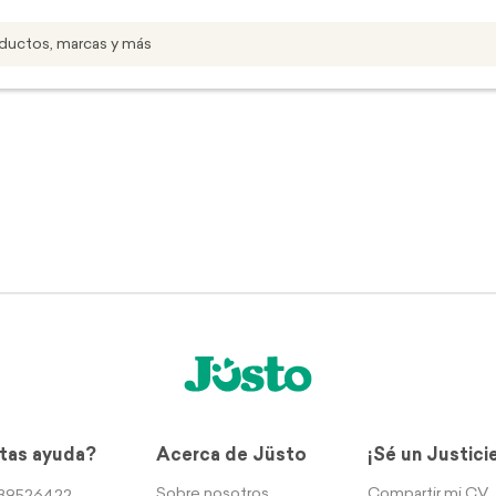
tas ayuda?
Acerca de Jüsto
¡Sé un Justici
Sobre nosotros
Compartir mi CV