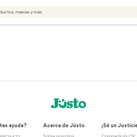
tas ayuda?
Acerca de Jüsto
¡Sé un Justici
Sobre nosotros
Compartir mi CV