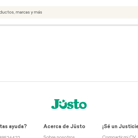
tas ayuda?
Acerca de Jüsto
¡Sé un Justici
Sobre nosotros
Compartir mi CV