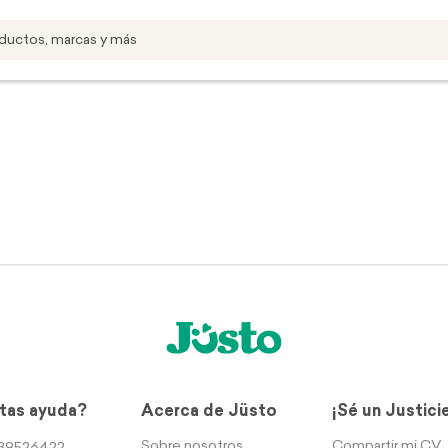
tas ayuda?
Acerca de Jüsto
¡Sé un Justici
Sobre nosotros
Compartir mi CV