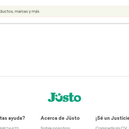
tas ayuda?
Acerca de Jüsto
¡Sé un Justici
Sobre nosotros
Compartir mi CV