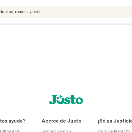
tas ayuda?
Acerca de Jüsto
¡Sé un Justici
Sobre nosotros
Compartir mi CV