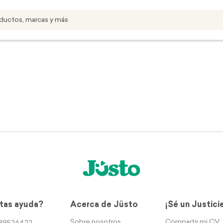
tas ayuda?
Acerca de Jüsto
¡Sé un Justici
Sobre nosotros
Compartir mi CV